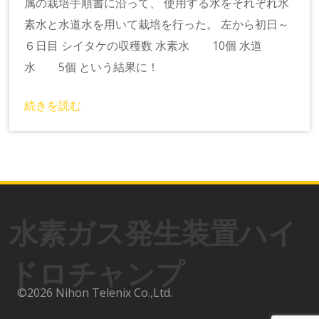
属の栽培手順書に沿って、 使用する水をそれぞれ水
素水と水道水を用いて栽培を行った。 左から初日～
６日目 シイタケの収穫数 水素水 10個 水道
水 5個 という結果に！
続きを読む
水素ガス発生装置ハイ
ドロチャンプ
©2026 Nihon Telenix Co.,Ltd.