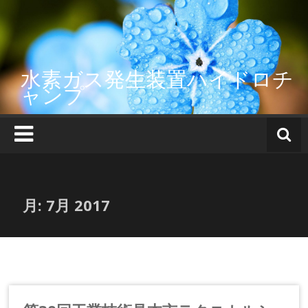
コ
ン
テ
ン
ツ
水素ガス発生装置ハイドロチ
へ
ャンプ
ス
キ
ッ
プ
月:
7月 2017