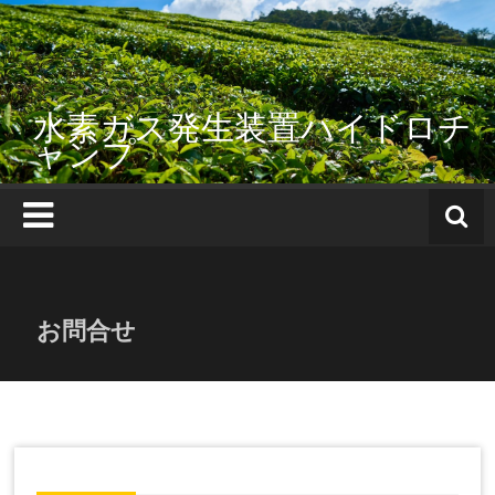
コ
ン
テ
ン
ツ
水素ガス発生装置ハイドロチ
へ
ャンプ
ス
キ
ッ
プ
お問合せ