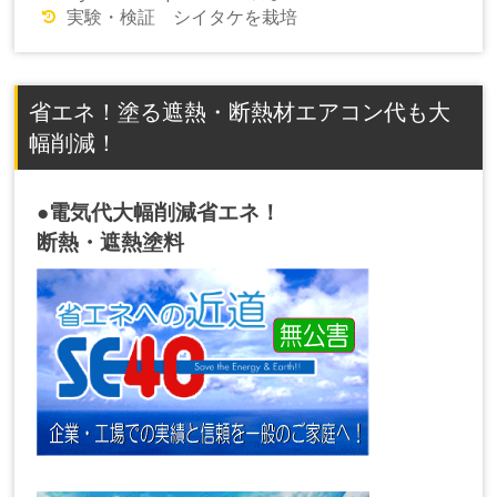
実験・検証 シイタケを栽培
省エネ！塗る遮熱・断熱材エアコン代も大
幅削減！
●電気代大幅削減省エネ！
断熱・遮熱塗料