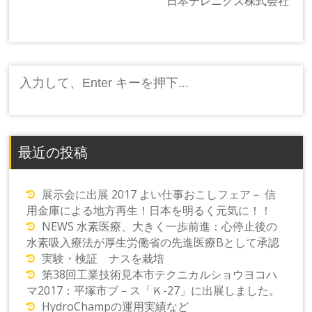
日本テレニクス株式会社
検
索:
最近の投稿
展示会に出展 2017 よい仕事おこしフェア－ 信
用金庫による地方再生！日本を明るく元気に！！
NEWS 水素医療、大きく一歩前進：心停止後の
水素吸入療法が厚生労働省の先進医療Bとして承認
実験・検証 ナスを栽培
第38回工業技術見本市テクニカルショウヨコハ
マ2017：平塚市ブ－ス「Ｋ-27」に出展しました。
HydroChampの運用実績など